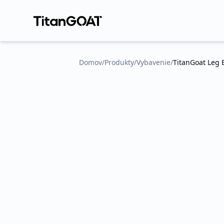
Domov
/
Produkty
/
Vybavenie
/
TitanGoat Leg
Bez obrázk