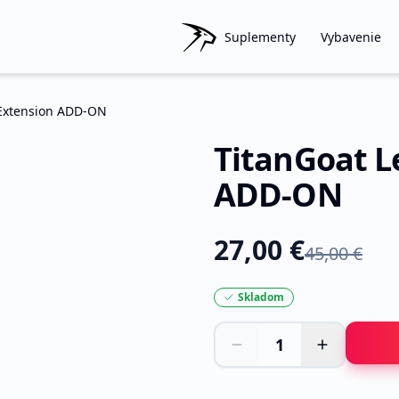
Suplementy
Vybavenie
 Extension ADD-ON
a
TitanGoat L
-
40
%
ADD-ON
27,00 €
45,00 €
Skladom
1