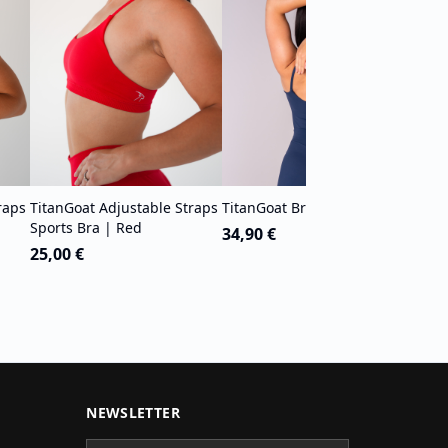
Tita
34,9
raps
TitanGoat Adjustable Straps
TitanGoat Bra Tank | Blue
Sports Bra | Red
34,90 €
25,00 €
NEWSLETTER