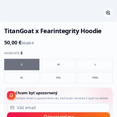
TitanGoat x Fearintegrity Hoodie
50,00 €
99,80 €
S
VARIANTA
:
S
M
L
XL
XXL
XXXL
Chcem byť upozornený
Zadajte email a upozorníme vás, keď bude varianta S opäť na sklade.
Upozorniť ma