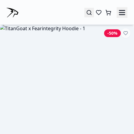
-
50
%