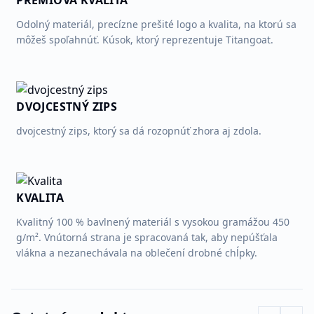
PRÉMIOVÁ KVALITA
Odolný materiál, precízne prešité logo a kvalita, na ktorú sa
môžeš spoľahnúť. Kúsok, ktorý reprezentuje Titangoat.
DVOJCESTNÝ ZIPS
dvojcestný zips, ktorý sa dá rozopnúť zhora aj zdola.
KVALITA
Kvalitný 100 % bavlnený materiál s vysokou gramážou 450
g/m². Vnútorná strana je spracovaná tak, aby nepúšťala
vlákna a nezanechávala na oblečení drobné chĺpky.