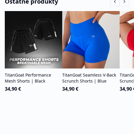
Ostatné produkty
TitanGoat Performance
TitanGoat Seamless V-Back
TitanG
Mesh Shorts | Black
Scrunch Shorts | Blue
Scrunc
34,90 €
34,90 €
34,90 