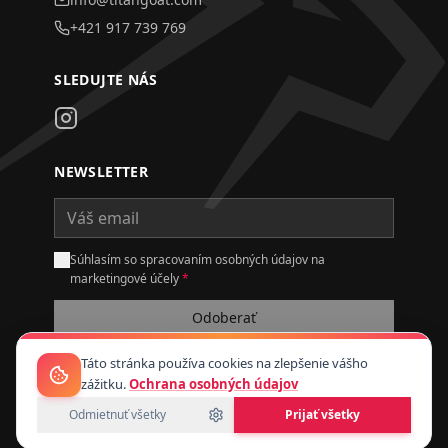
+421 917 739 769
SLEDUJTE NÁS
NEWSLETTER
Súhlasím so spracovaním osobných údajov na
marketingové účely
*
Odoberať
Táto stránka používa cookies na zlepšenie vášho
zážitku.
Ochrana osobných údajov
Odmietnuť všetky
Prijať všetky
© 2026 TitanGoat.
Všetky práva vyhradené.